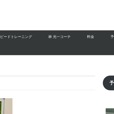
スピードトレーニング
林 光一コーチ
料金
予