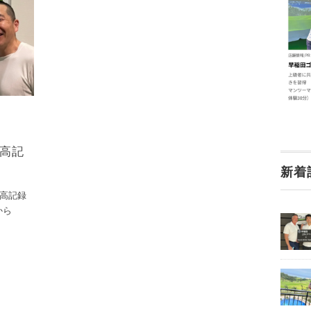
最高記
新着
高記録
から