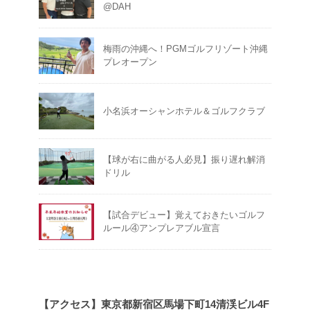
@DAH
梅雨の沖縄へ！PGMゴルフリゾート沖縄
プレオープン
小名浜オーシャンホテル＆ゴルフクラブ
【球が右に曲がる人必見】振り遅れ解消
ドリル
【試合デビュー】覚えておきたいゴルフ
ルール④アンプレアブル宣言
【アクセス】東京都新宿区馬場下町14清渓ビル4F