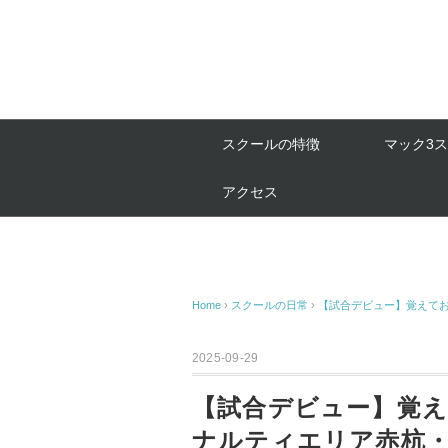
スクールの特徴
マック3
アクセス
Home
›
スクールの日常
›
【試合デビュー】覚えて
2025-09-29
【試合デビュー】覚
ナルティエリア赤杭