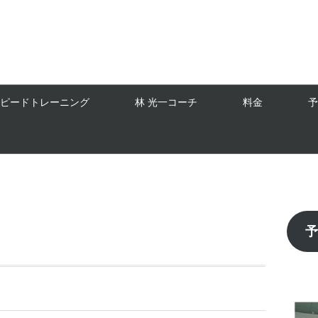
スピードトレーニング
林 光一コーチ
料金
予